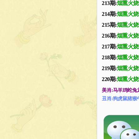
213期:
烟熏火烧
214期:
烟熏火烧
215期:
烟熏火烧
216期:
烟熏火烧
217期:
烟熏火烧
218期:
烟熏火烧
219期:
烟熏火烧
220期:
烟熏火烧
美肖:马羊鸡蛇兔
丑肖:狗虎鼠猪猴