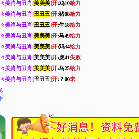
々
美肖与丑肖
[
美
美
美
]
开
:鸡10
给力
々
美肖与丑肖
[
丑
丑
丑
]
开
:猪08
给力
々
美肖与丑肖
[
丑
丑
丑
]
开
:牛18
给力
々
美肖与丑肖
[
美
美
美
]
开
:马49
给力
々
美肖与丑肖
[
美
美
美
]
开
:鸡34
给力
々
美肖与丑肖
[
美美美
]
开
:虎41
失败
々
美肖与丑肖
[
美
美
美
]
开
:马25
给力
々
美肖与丑肖
[
丑丑丑
]
开
:？00
未
龙
牛