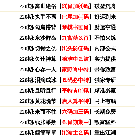
220期:
离世絶俗【
⑶肖加⑷码
】破釜沉舟
220期:
执手不离【
㈠尾加㈡码
】好运到来
220期:
勾肩搭背【
琴棋书画肖
】财运亨通
220期:
东沙群岛【
九宫禁⒊肖
】不怕火炼
220期:
切骨之仇【
⑴头防③码
】内部公式
220期:
久违神算【
稳准中⒉波
】实力提供
220期:
心存一人【
家野肖中特
】带你致富
220期:
泪滴成冰【
⒖码必中特
】独家专研
220期:
且听且行【
平特★⑴尾
】精准必赢
220期:
黄花晚节【
唐人算平特
】马上有钱
220期:
来而不往【
六码加三码
】长期免费
220期:
线胀系数【
⒍肖期期中
】致富猛料
220期:
簡簡單單【
⑴波主⒉码
】重出江湖