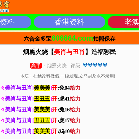
资料
香港资料
老
606664.com
六合金多宝
拍照保存
烟熏火烧【
美肖与丑肖
】造福彩民
高手
：烟熏火烧 评级:
本坛：杜绝改料做假.一经发现.立马封杀永不录用!
々
美肖与丑肖
[
美
美
美
]
开
:兔04
给力
々
美肖与丑肖
[
丑
丑
丑
]
开
:虎41
给力
々
美肖与丑肖
[
美
美
美
]
开
:兔16
给力
々
美肖与丑肖
[
丑
丑
丑
]
开
:虎17
给力
々
美肖与丑肖
[
美
美
美
]
开
:鸡10
给力