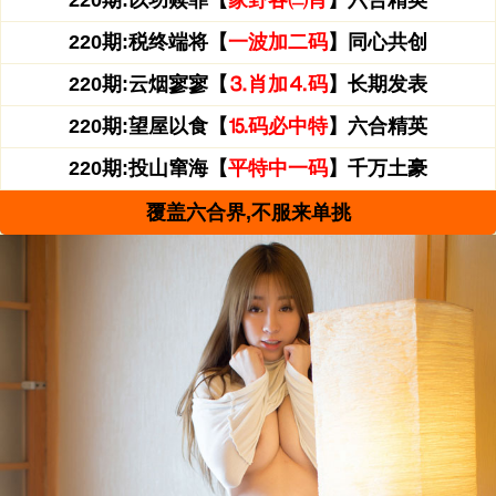
220期:以功赎罪【
家野各㈡肖
】六合精英
220期:税终端将【
一波加二码
】同心共创
220期:云烟寥寥【
⒊肖加⒋码
】长期发表
220期:望屋以食【
⒖码必中特
】六合精英
220期:投山窜海【
平特中一码
】千万土豪
覆盖六合界,不服来单挑