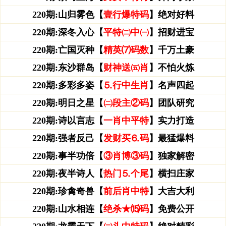
220期:
山归雾色【
壹行爆特码
】绝对好料
220期:
深冬入心【
平特㈡中㈠
】招财进宝
220期:
亡国灭种【
精英⑺码数
】千万土豪
220期:
东沙群岛【
财神送㈤肖
】不怕火炼
220期:
多彩多姿【
⒌行中生肖
】名声四起
220期:
明日之星【
㈡段主②码
】团队研究
220期:
诗以言志【
一肖中平特
】实力打造
220期:
强者反己【
发财买⒍码
】最猛爆料
220期:
事半功倍【
③肖博③码
】独家解密
220期:
夜半诗人【
热门⒌个尾
】横扫庄家
220期:
珍禽奇兽【
前后肖中特
】大吉大利
220期:
山水相连【
绝杀★⒂码
】免费公开