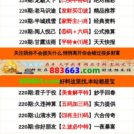
220期:
龙霸天下【
㈡头中特码
】绝对精彩
220期:
老马识途【
发财买①波
】精品推荐
220期:
半城残雪【
家野主㈠肖
】经典资料
220期:
阅人悦己【
⑥码＋六码
】公式推算
220期:
甘露法雨【
平特★⑴尾
】天天快报
关注我你不会损失什么.悄悄离开你会错过很多财富
606664.com
好料这里找,本站都是宝
220期:君子于役【
美食解平特
】妙手回春
220期:久违神算【
五码加三码
】实力提供
220期:山清水秀【
⑶肖主⑴码
】六合传奇
220期:你好朋友【
⒉波必中特
】一夜暴富