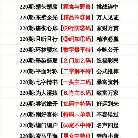
220期:
戆头戆脑【
家禽与野兽
】挑战连中
220期:
东壁余光【
精品※③肖
】万人见证
220期:
痛彻心扉【
⑵行防②码
】家财万贯
220期:
且听且行【
③码加①码
】精准必赢
220期:
环林璧水【
数字爆平特
】今晚公开
220期:
墨染盛夏【
⒉门加⒉码
】造福彩民
220期:
平面对称【
二字解平特
】公式推算
220期:
七字情书【
一头主二码
】暴富资料
220期:
为人湿婊【
⒍肖主⒍码
】致富万家
220期:
尝试嫩开【
⒓码中特码
】好运到来
220期:
刚好喜你【
特码︵单双
】不容错过
220期:
缠门缠户【
㈢尾不中特
】名声四起
220期:
索马里海【
男女中特肖
】奔向小康