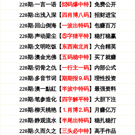
220期:
一言一语【
⑿码爆中特
】免费公开
220期:
出浅入深【
四肖博八码
】招财进宝
220期:
回山倒海【
一波出特码
】包赚百万
220期:
声动梁尘【
⑤字猜平特
】稳打稳赢
220期:
文明吃饭【
东西南北肖
】六合精英
220期:
澳金光佛【
五码稳中特
】买了就赚
220期:
切骨之仇【
一行主一码
】内部公式
220期:
多音节词【
期期报⒐码
】理性投资
220期:
澳一點紅【
半波中特码
】最强资料
220期:
笔参造化【
四字解平特
】大胆下注
220期:
柳夭桃艳【
⒈肖博⒉码
】月赚亿万
220期:
静观流水【
半尾出特码
】稳扎稳打
220期:
久而久之【
三头必中特
】高手作品