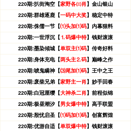
220期:扒街淘空【
家野各㈢肖
】金山银山
220期:群雄逐鹿【
一码中大奖
】稳定中特
220期:侏儒一节【
⑴头加⑴码
】内幕狠料
220期:一世浮沉【
⒈码爆中特
】钱财滚滚
220期:墨染傾城【
单双主⑴码
】传奇好料
220期:身体充电【
两头主⒉码
】巅峰之作
220期:唬鬼瞒神【
⑶尾加⑴码
】王中之王
220期:废柴兄弟【
家野主一肖
】妙手回春
220期:白冠厘缨【
大神杀二肖
】前程似锦
220期:极昼潮汐【
男女爆中特
】高手联盟
220期:殷忧启圣【
⑴码加⑴码
】创富辉煌
220期:优游自适【
单双爆中特
】钱财滚滚