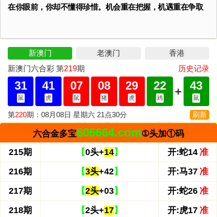
在你眼前，你却不懂得珍惜。机会重在把握，机遇重在争取
606664.com
六合金多宝
①头加①码
215期
【
0头+
14
】
开:蛇14
准
216期
【
3头
+42
】
开:马37
准
217期
【
2头
+03
】
开:蛇26
准
218期
【
2头+
17
】
开:虎17
准