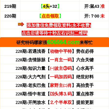
219期
【
4头
+32
】
开:鼠43
准
220期
【
点击领取
】
开:？00
未
添加微信免费领取资料(永不收费)
点击后请等待十秒左右识别二维码
606664.com
研究特码哪家强
来帮忙
220期:
若遇浅香【
动物中平特
】势在必得
220期:
含情脉脉【
一肖主一码
】六合关键
220期:
知识力量【
㈠波主③码
】心水高手
220期:
大力气剂【
一码加四码
】绝世好料
220期:
老实巴焦【
家野主㈡肖
】高抬贵手
220期:
悟中有道【
⑶头博⒊码
】重点推荐
220期:
开闸放水【
⒉个半单双
】提前更新