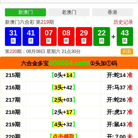
606664.com
六合金多宝
①头加①码
215期
【
0头+
14
】
开:蛇14
准
216期
【
3头
+42
】
开:马37
准
217期
【
2头
+03
】
开:蛇26
准
218期
【
2头+
17
】
开:虎17
准
219期
【
4头
+32
】
开:鼠43
准
220期
【
点击领取
】
开:？00
未