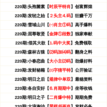
220期:头孢菌素【
时辰平特肖
】创富辉煌
220期:发轫之始【
２头主⒋码
】狂赚千万
220期:雪域山川【
㈠肖主①码
】高手爆料
220期:屈尊敬贤【
金牌①段数
】独家奉献
220期:偿其大欲【
1.码中大奖
】免费领取
220期:森林古猿【
⑵码加⑷码
】翻身之料
220期:小春恋曲【
大小主⑵码
】劲爆好料
220期:发财秘籍【
㈢字猜平特
】公开验证
220期:明日之后【
规律中单双
】最稳资料
220期:各自安好【
⒍肖期期中
】坐等收钱
220期:明日之子【
二肖爆中特
】期期免费
220期:大浪淘沙【
琴棋书画肖
】发财必备