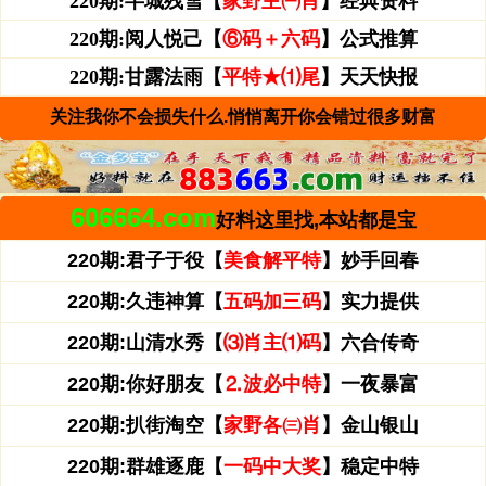
220期:
半城残雪【
家野主㈠肖
】经典资料
220期:
阅人悦己【
⑥码＋六码
】公式推算
220期:
甘露法雨【
平特★⑴尾
】天天快报
关注我你不会损失什么.悄悄离开你会错过很多财富
606664.com
好料这里找,本站都是宝
220期:君子于役【
美食解平特
】妙手回春
220期:久违神算【
五码加三码
】实力提供
220期:山清水秀【
⑶肖主⑴码
】六合传奇
220期:你好朋友【
⒉波必中特
】一夜暴富
220期:扒街淘空【
家野各㈢肖
】金山银山
220期:群雄逐鹿【
一码中大奖
】稳定中特