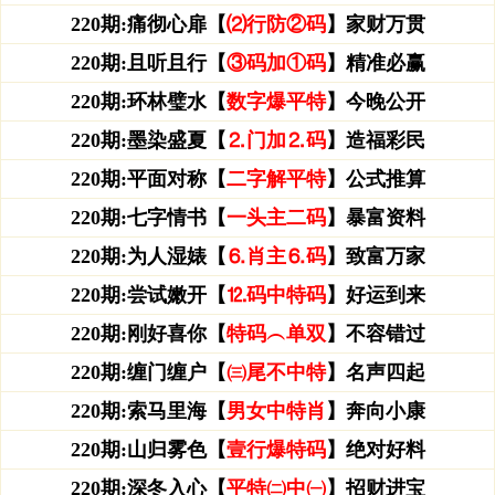
220期:
痛彻心扉【
⑵行防②码
】家财万贯
220期:
且听且行【
③码加①码
】精准必赢
220期:
环林璧水【
数字爆平特
】今晚公开
220期:
墨染盛夏【
⒉门加⒉码
】造福彩民
220期:
平面对称【
二字解平特
】公式推算
220期:
七字情书【
一头主二码
】暴富资料
220期:
为人湿婊【
⒍肖主⒍码
】致富万家
220期:
尝试嫩开【
⒓码中特码
】好运到来
220期:
刚好喜你【
特码︵单双
】不容错过
220期:
缠门缠户【
㈢尾不中特
】名声四起
220期:
索马里海【
男女中特肖
】奔向小康
220期:
山归雾色【
壹行爆特码
】绝对好料
220期:
深冬入心【
平特㈡中㈠
】招财进宝