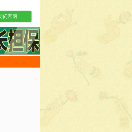
请大家放心投注！
版
访问官网
An