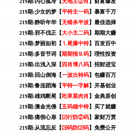
219期:
内心孤冷【
天地主②肖
】财富爆发
219期:
少女的梦【
平特主一码
】暴富千万
219期:
静听年华【
无错杀半波
】最佳选择
219期:
邪不伐正【
大小主二码
】期期大赚
219期:
梦丽如初【
⒈尾爆中特
】百发百中
219期:
多音节词【
期期报⒐码
】理性投资
219期:
出浅入深【
四肖博八码
】招财进宝
219期:
回山倒海【
一波出特码
】包赚百万
219期:
鲁连蹈海【
平特一字解
】开基创业
219期:
雄鸡断尾【
吃草菜肉肖
】金典原创
219期:
澳金光佛【
五码稳中特
】买了就赚
219期:
痛彻心扉【
⑵行防②码
】家财万贯
219期:
从流忘反【
⑶码防⑵码
】免费公开