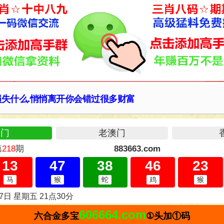
失什么.悄悄离开你会错过很多财富
606664.com
六合金多宝
①头加①码