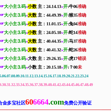
☞
大小主⒊码
«
小数
主：24.14.13
»
开
:牛06
准确
☞
大小主⒊码
«
大数
主：44.49.39
»
开
:猴35
准确
☞
大小主⒊码
«
小数
主：11.01.15
»
开
:兔04
准确
☞
大小主⒊码
«
小数
主：24.05.10
»
开
:蛇14
准确
☞
大小主⒊码
«
大数
主：40.44.35
»
开
:马37
准确
☞
大小主⒊码
«
大数
主：40.41.32
»
开
:蛇26
准确
☞
大小主⒊码
«
大数 主：29.26.35
»
开
:虎17
错误
☞
大小主⒊码
«
小数 主：20.15.18
»
开
:？00
未
06.07.08.09.10.11.12.13.14.15.16.17.18.19.20.21.22.23.24
30.31.32.33.34.35.36.37.38.39.40.41.42.43.44.45.46.47.48.49
60
6664
.com
合金多宝社区
免费公开验证