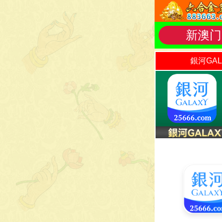
新澳门
銀河GAL
銀河GALAXYAPP
全国彩民首选彩票软件
授权：免费软件
类型：国产软件
大小：10.49MB
星级：
来源：銀河GALAXY
更新时间：2025.02.02
环境：Android/iOS
评分：9.9