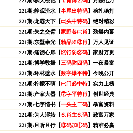
221期:
柳夭桃艳【
⒈肖博⒉码
】月赚亿万
221期:
静观流水【
半尾出特码
】稳扎稳打
221期:
龙霸天下【
㈡头中特码
】绝对精彩
221期:
失之交臂【
家野各㈡肖
】劲爆内幕
221期:
东壁余光【
精品※③肖
】万人见证
221期:
痛彻心扉【
⑵行防②码
】家财万贯
221期:
博学数据【
三码防四码
】一夜暴富
221期:
环林璧水【
数字爆平特
】今晚公开
221期:
柠檬不萌【
㈠门必中特
】实力上榜
221期:
产家大器【
⑦字平特肖
】创世经典
221期:
七字情书【
一头主二码
】暴富资料
221期:
为人湿婊【
⒍肖主⒍码
】致富万家
221期:
且听且行【
③码加①码
】精准必赢