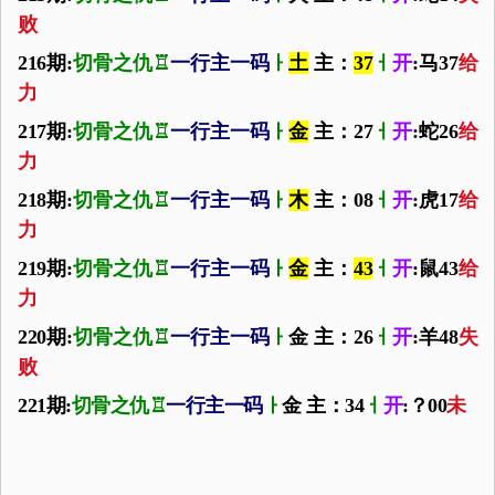
败
216期:
切骨之仇
♖
一行主一码
ㅏ
土
主：
37
ㅓ
开
:马37
给
力
217期:
切骨之仇
♖
一行主一码
ㅏ
金
主：27
ㅓ
开
:蛇26
给
力
218期:
切骨之仇
♖
一行主一码
ㅏ
木
主：08
ㅓ
开
:虎17
给
力
219期:
切骨之仇
♖
一行主一码
ㅏ
金
主：
43
ㅓ
开
:鼠43
给
力
220期:
切骨之仇
♖
一行主一码
ㅏ
金 主：26
ㅓ
开
:羊48
失
败
221期:
切骨之仇
♖
一行主一码
ㅏ
金 主：34
ㅓ
开
:？00
未