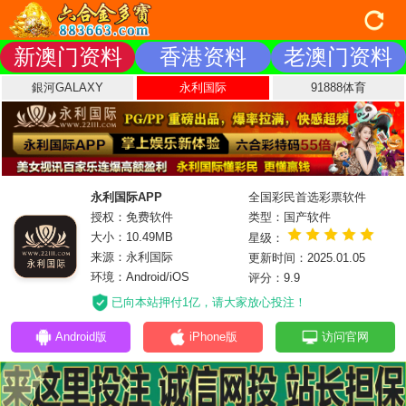
新澳门资料
香港资料
老澳门资料
銀河GALAXY
永利国际
91888体育
91888体育APP
全国彩民首选彩票软件
授权：免费软件
类型：国产软件
大小：10.49MB
星级：
来源：91888体育
更新时间：2025.01.08
环境：Android/iOS
评分：9.9
已向本站押付1亿，请大家放心投注！
Android版
iPhone版
访问官网