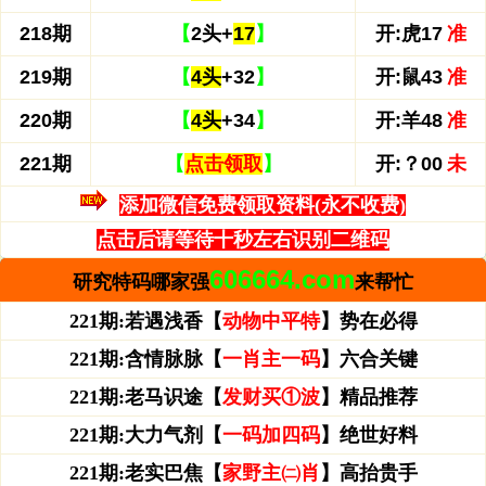
218期
【
2头+
17
】
开:虎17
准
219期
【
4头
+32
】
开:鼠43
准
220期
【
4头
+34
】
开:羊48
准
221期
【
点击领取
】
开:？00
未
添加微信免费领取资料(永不收费)
点击后请等待十秒左右识别二维码
606664.com
研究特码哪家强
来帮忙
221期:
若遇浅香【
动物中平特
】势在必得
221期:
含情脉脉【
一肖主一码
】六合关键
221期:
老马识途【
发财买①波
】精品推荐
221期:
大力气剂【
一码加四码
】绝世好料
221期:
老实巴焦【
家野主㈡肖
】高抬贵手