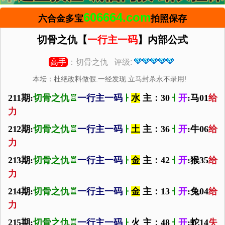
606664.com
六合金多宝
拍照保存
切骨之仇【
一行主一码
】内部公式
高手
：切骨之仇 评级:
本坛：杜绝改料做假.一经发现.立马封杀永不录用!
211期:
切骨之仇
♖
一行主一码
ㅏ
水
主：30
ㅓ
开
:马01
给
力
212期:
切骨之仇
♖
一行主一码
ㅏ
土
主：36
ㅓ
开
:牛06
给
力
213期:
切骨之仇
♖
一行主一码
ㅏ
金
主：42
ㅓ
开
:猴35
给
力
214期:
切骨之仇
♖
一行主一码
ㅏ
金
主：13
ㅓ
开
:兔04
给
力
215期:
切骨之仇
♖
一行主一码
ㅏ
火 主：48
ㅓ
开
:蛇14
失