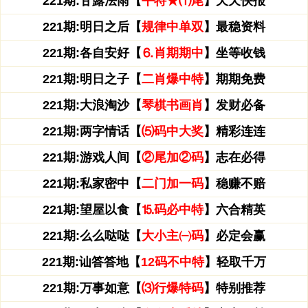
221期:甘露法雨【
平特★⑴尾
】天天快报
221期:明日之后【
规律中单双
】最稳资料
221期:各自安好【
⒍肖期期中
】坐等收钱
221期:明日之子【
二肖爆中特
】期期免费
221期:大浪淘沙【
琴棋书画肖
】发财必备
221期:两字情话【
⑸码中大奖
】精彩连连
221期:游戏人间【
②尾加②码
】志在必得
221期:私家密中【
二门加一码
】稳赚不赔
221期:望屋以食【
⒖码必中特
】六合精英
221期:么么哒哒【
大小主㈠码
】必定会赢
221期:讪答答地【
12码不中特
】轻取千万
221期:万事如意【
⑶行爆特码
】特别推荐