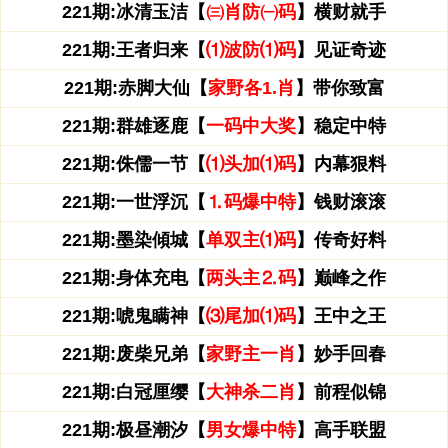
221期:冰清玉洁【
㈢肖防㈠码
】横财就手
221期:王者归来【
⑴波防⑴码
】见证奇迹
221期:赤脚大仙【
家野各1.肖
】带你致富
221期:群雄逐鹿【
一码中大奖
】稳定中特
221期:侏儒一节【
⑴头加⑴码
】内幕狠料
221期:一世浮沉【
⒈码爆中特
】钱财滚滚
221期:墨染傾城【
单双主⑴码
】传奇好料
221期:身体充电【
两头主⒉码
】巅峰之作
221期:唬鬼瞒神【
⑶尾加⑴码
】王中之王
221期:废柴兄弟【
家野主一肖
】妙手回春
221期:白冠厘缨【
大神杀二肖
】前程似锦
221期:极昼潮汐【
男女爆中特
】高手联盟