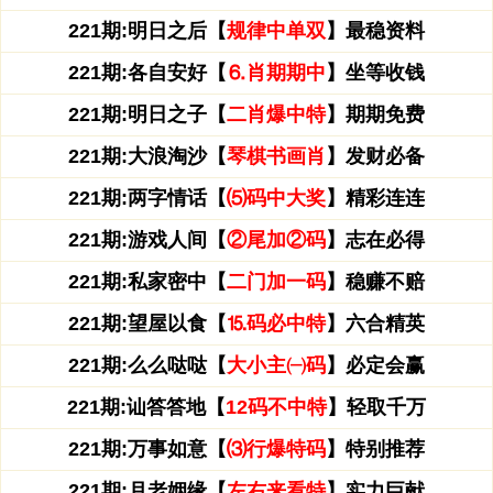
221期:明日之后【
规律中单双
】最稳资料
221期:各自安好【
⒍肖期期中
】坐等收钱
221期:明日之子【
二肖爆中特
】期期免费
221期:大浪淘沙【
琴棋书画肖
】发财必备
221期:两字情话【
⑸码中大奖
】精彩连连
221期:游戏人间【
②尾加②码
】志在必得
221期:私家密中【
二门加一码
】稳赚不赔
221期:望屋以食【
⒖码必中特
】六合精英
221期:么么哒哒【
大小主㈠码
】必定会赢
221期:讪答答地【
12码不中特
】轻取千万
221期:万事如意【
⑶行爆特码
】特别推荐
221期:月老姻缘【
左右来看特
】实力巨献