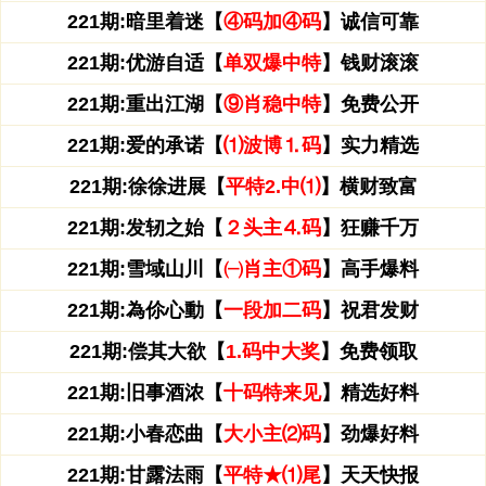
221期:暗里着迷【
④码加④码
】诚信可靠
221期:优游自适【
单双爆中特
】钱财滚滚
221期:重出江湖【
⑨肖稳中特
】免费公开
221期:爱的承诺【
⑴波博⒈码
】实力精选
221期:徐徐进展【
平特2.中⑴
】横财致富
221期:发轫之始【
２头主⒋码
】狂赚千万
221期:雪域山川【
㈠肖主①码
】高手爆料
221期:為伱心動【
一段加二码
】祝君发财
221期:偿其大欲【
1.码中大奖
】免费领取
221期:旧事酒浓【
十码特来见
】精选好料
221期:小春恋曲【
大小主⑵码
】劲爆好料
221期:甘露法雨【
平特★⑴尾
】天天快报