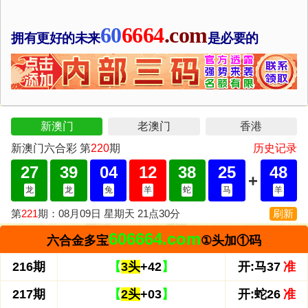
60
6664
.com
拥有更好的未来
是必要的
606664.com
六合金多宝
①头加①码
216期
【
3头
+42
】
开:马37
准
217期
【
2头
+03
】
开:蛇26
准