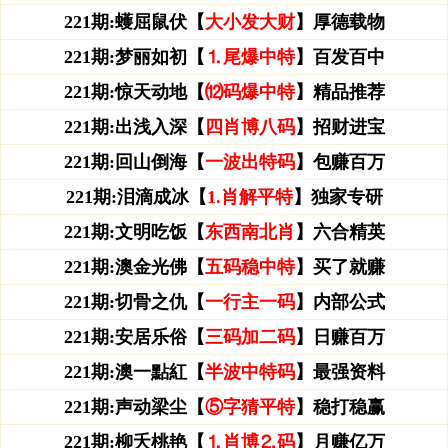
221期:
蠖屈鼠伏【
大小发大财
】厚德载物
221期:
梦丽如初【
⒈尾爆中特
】百发百中
221期:
惊天动地【
⑿码爆中特
】精品推荐
221期:
出浅入深【
四肖博八码
】招财进宝
221期:
回山倒海【
一波出特码
】包赚百万
221期:
泪滴成冰【
1.肖解平特
】独家专研
221期:
文明吃饭【
东西南北肖
】六合精英
221期:
澳金光佛【
五码稳中特
】买了就赚
221期:
切骨之仇【
一行主一码
】内部公式
221期:
安居乐俗【
三码加二码
】日赚百万
221期:
澳一點紅【
半波中特码
】最强资料
221期:
声动梁尘【
⑤字猜平特
】稳打稳赢
221期:
柳夭桃艳【
⒈肖博⒉码
】月赚亿万