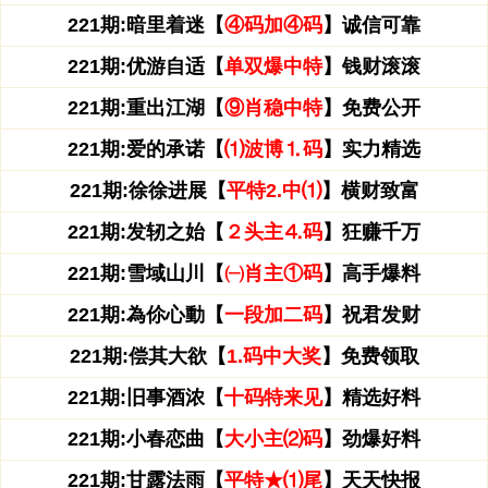
221期:暗里着迷【
④码加④码
】诚信可靠
221期:优游自适【
单双爆中特
】钱财滚滚
221期:重出江湖【
⑨肖稳中特
】免费公开
221期:爱的承诺【
⑴波博⒈码
】实力精选
221期:徐徐进展【
平特2.中⑴
】横财致富
221期:发轫之始【
２头主⒋码
】狂赚千万
221期:雪域山川【
㈠肖主①码
】高手爆料
221期:為伱心動【
一段加二码
】祝君发财
221期:偿其大欲【
1.码中大奖
】免费领取
221期:旧事酒浓【
十码特来见
】精选好料
221期:小春恋曲【
大小主⑵码
】劲爆好料
221期:甘露法雨【
平特★⑴尾
】天天快报