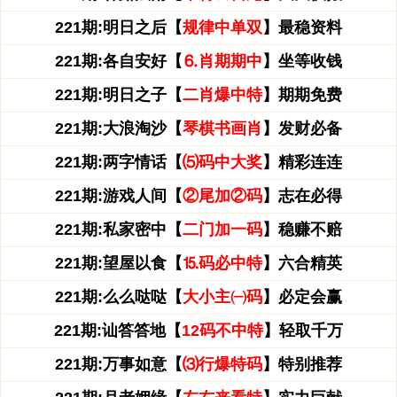
221期:明日之后【
规律中单双
】最稳资料
221期:各自安好【
⒍肖期期中
】坐等收钱
221期:明日之子【
二肖爆中特
】期期免费
221期:大浪淘沙【
琴棋书画肖
】发财必备
221期:两字情话【
⑸码中大奖
】精彩连连
221期:游戏人间【
②尾加②码
】志在必得
221期:私家密中【
二门加一码
】稳赚不赔
221期:望屋以食【
⒖码必中特
】六合精英
221期:么么哒哒【
大小主㈠码
】必定会赢
221期:讪答答地【
12码不中特
】轻取千万
221期:万事如意【
⑶行爆特码
】特别推荐