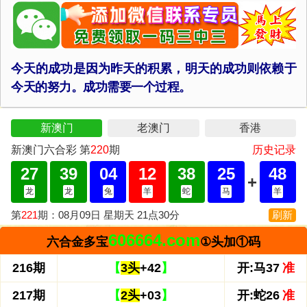
今天的成功是因为昨天的积累，明天的成功则依赖于
今天的努力。成功需要一个过程。
606664.com
六合金多宝
①头加①码
216期
【
3头
+42
】
开:马37
准
217期
【
2头
+03
】
开:蛇26
准