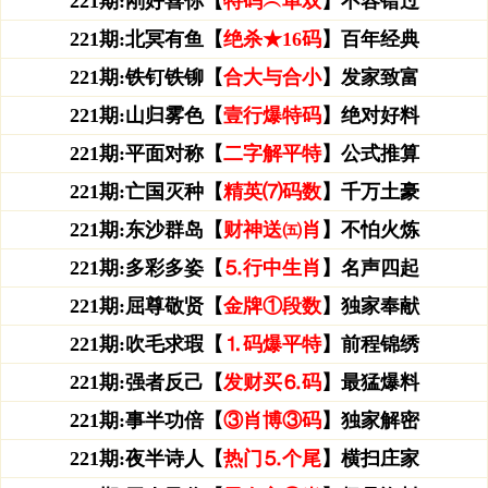
221期:
刚好喜你【
特码︵单双
】不容错过
221期:
北冥有鱼【
绝杀★16码
】百年经典
221期:
铁钉铁铆【
合大与合小
】发家致富
221期:
山归雾色【
壹行爆特码
】绝对好料
221期:
平面对称【
二字解平特
】公式推算
221期:
亡国灭种【
精英⑺码数
】千万土豪
221期:
东沙群岛【
财神送㈤肖
】不怕火炼
221期:
多彩多姿【
⒌行中生肖
】名声四起
221期:
屈尊敬贤【
金牌①段数
】独家奉献
221期:
吹毛求瑕【
⒈码爆平特
】前程锦绣
221期:
强者反己【
发财买⒍码
】最猛爆料
221期:
事半功倍【
③肖博③码
】独家解密
221期:
夜半诗人【
热门⒌个尾
】横扫庄家