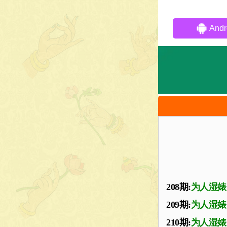
大家放心投注！
访问官网
And
208期:
为人湿婊
209期:
为人湿婊
210期:
为人湿婊