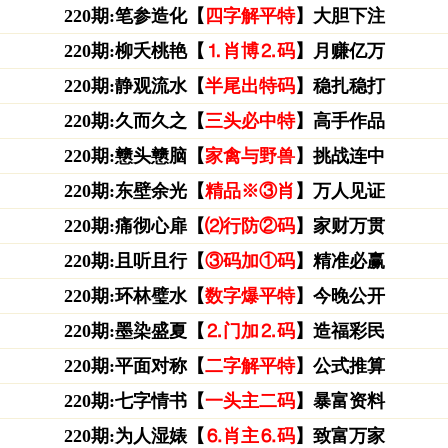
220期:
笔参造化【
四字解平特
】大胆下注
220期:
柳夭桃艳【
⒈肖博⒉码
】月赚亿万
220期:
静观流水【
半尾出特码
】稳扎稳打
220期:
久而久之【
三头必中特
】高手作品
220期:
戆头戆脑【
家禽与野兽
】挑战连中
220期:
东壁余光【
精品※③肖
】万人见证
220期:
痛彻心扉【
⑵行防②码
】家财万贯
220期:
且听且行【
③码加①码
】精准必赢
220期:
环林璧水【
数字爆平特
】今晚公开
220期:
墨染盛夏【
⒉门加⒉码
】造福彩民
220期:
平面对称【
二字解平特
】公式推算
220期:
七字情书【
一头主二码
】暴富资料
220期:
为人湿婊【
⒍肖主⒍码
】致富万家