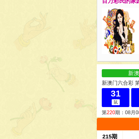
百万彩民的家园-
215期