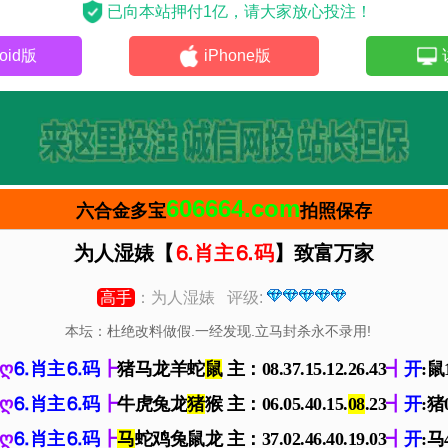
已向本站押付1亿，请大家放心投注！
roid版
iPhone版
606664.com
六合金多宝
拍照保存
为人湿婊【
⒍肖主⒍码
】致富万家
高手
：为人湿婊 评级:
本坛：杜绝改料做假.一经发现.立马封杀永不录用!
ღ
⒍肖主⒍码
┣
猪马龙羊蛇
鼠
主：08.37.15.12.26.43
┫
开
:鼠
ღ
⒍肖主⒍码
┣
牛虎兔龙
猪
猴 主：06.05.40.15.
08
.23
┫
开
:猪
ღ
⒍肖主⒍码
┣
马
蛇鸡兔鼠龙 主：37.02.46.40.19.03
┫
开
:马