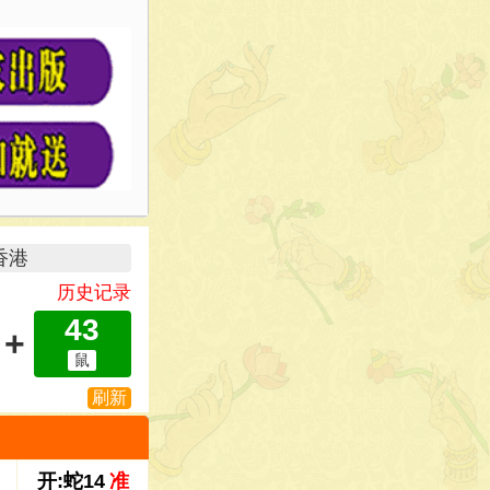
开:蛇14
准