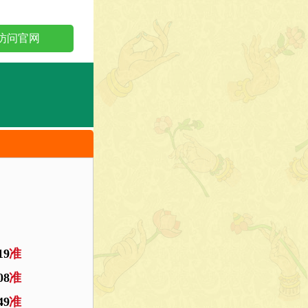
访问官网
19
准
08
准
49
准