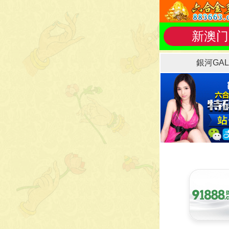
新澳门
銀河GAL
全国彩民首选彩票软件
类型：国产软件
星级：
更新时间：2025.01.05
评分：9.9