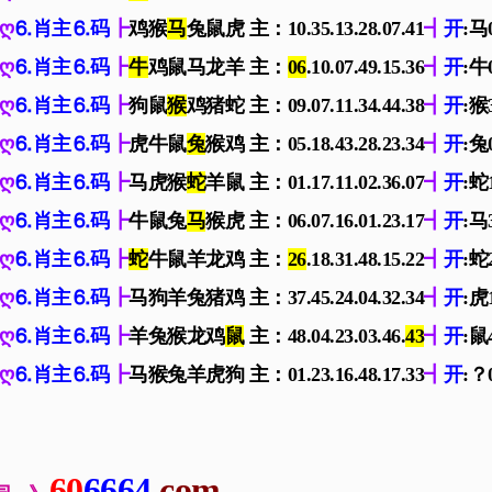
ღ
⒍肖主⒍码
┣
鸡猴
马
兔鼠虎 主：10.35.13.28.07.41
┫
开
:马
ღ
⒍肖主⒍码
┣
牛
鸡鼠马龙羊 主：
06
.10.07.49.15.36
┫
开
:牛
ღ
⒍肖主⒍码
┣
狗鼠
猴
鸡猪蛇 主：09.07.11.34.44.38
┫
开
:猴
ღ
⒍肖主⒍码
┣
虎牛鼠
兔
猴鸡 主：05.18.43.28.23.34
┫
开
:兔
ღ
⒍肖主⒍码
┣
马虎猴
蛇
羊鼠 主：01.17.11.02.36.07
┫
开
:蛇
ღ
⒍肖主⒍码
┣
牛鼠兔
马
猴虎 主：06.07.16.01.23.17
┫
开
:马
ღ
⒍肖主⒍码
┣
蛇
牛鼠羊龙鸡 主：
26
.18.31.48.15.22
┫
开
:蛇
ღ
⒍肖主⒍码
┣
马狗羊兔猪鸡 主：37.45.24.04.32.34
┫
开
:虎
ღ
⒍肖主⒍码
┣
羊兔猴龙鸡
鼠
主：48.04.23.03.46.
43
┫
开
:鼠
ღ
⒍肖主⒍码
┣
马猴兔羊虎狗 主：01.23.16.48.17.33
┫
开
:？
60
6664
.com