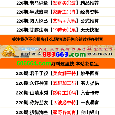
220期:
老马识途【
发财买①波
】精品推荐
220期:
半城残雪【
家野主㈠肖
】经典资料
220期:
阅人悦己【
⑥码＋六码
】公式推算
220期:
甘露法雨【
平特★⑴尾
】天天快报
关注我你不会损失什么.悄悄离开你会错过很多财富
606664.com
好料这里找,本站都是宝
220期:君子于役【
美食解平特
】妙手回春
220期:久违神算【
五码加三码
】实力提供
220期:山清水秀【
⑶肖主⑴码
】六合传奇
220期:你好朋友【
⒉波必中特
】一夜暴富
220期:扒街淘空【
家野各㈢肖
】金山银山