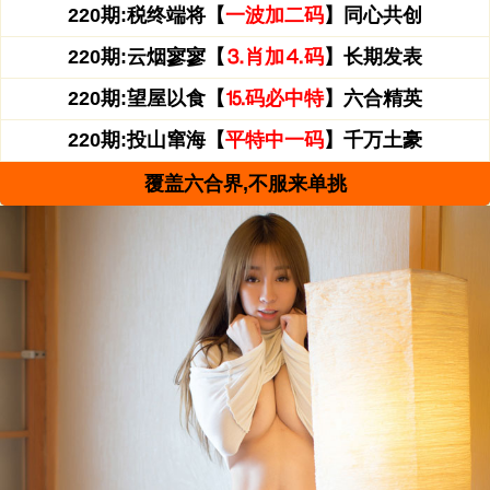
220期:税终端将【
一波加二码
】同心共创
220期:云烟寥寥【
⒊肖加⒋码
】长期发表
220期:望屋以食【
⒖码必中特
】六合精英
220期:投山窜海【
平特中一码
】千万土豪
覆盖六合界,不服来单挑