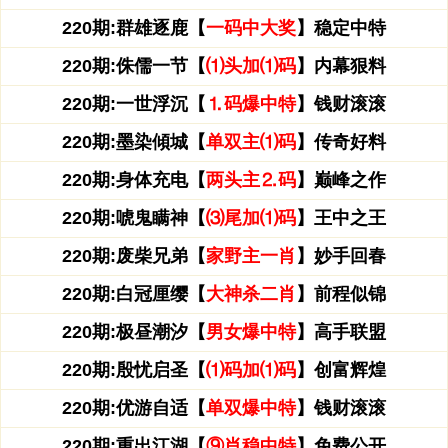
220期:群雄逐鹿【
一码中大奖
】稳定中特
220期:侏儒一节【
⑴头加⑴码
】内幕狠料
220期:一世浮沉【
⒈码爆中特
】钱财滚滚
220期:墨染傾城【
单双主⑴码
】传奇好料
220期:身体充电【
两头主⒉码
】巅峰之作
220期:唬鬼瞒神【
⑶尾加⑴码
】王中之王
220期:废柴兄弟【
家野主一肖
】妙手回春
220期:白冠厘缨【
大神杀二肖
】前程似锦
220期:极昼潮汐【
男女爆中特
】高手联盟
220期:殷忧启圣【
⑴码加⑴码
】创富辉煌
220期:优游自适【
单双爆中特
】钱财滚滚
220期:重出江湖【
⑨肖稳中特
】免费公开