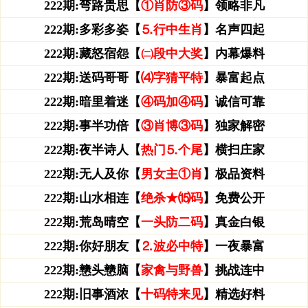
222期:
弯路贵思【
①肖防③码
】领略非凡
222期:
多彩多姿【
⒌行中生肖
】名声四起
222期:
藏怒宿怨【
㈡段中大奖
】内幕爆料
222期:
送码哥哥【
⑷字猜平特
】暴富起点
222期:
暗里着迷【
④码加④码
】诚信可靠
222期:
事半功倍【
③肖博③码
】独家解密
222期:
夜半诗人【
热门⒌个尾
】横扫庄家
222期:
无人及你【
男女主①肖
】极品资料
222期:
山水相连【
绝杀★⒂码
】免费公开
222期:
荒岛晴空【
一头防二码
】真金白银
222期:
你好朋友【
⒉波必中特
】一夜暴富
222期:
戆头戆脑【
家禽与野兽
】挑战连中
222期:
旧事酒浓【
十码特来见
】精选好料