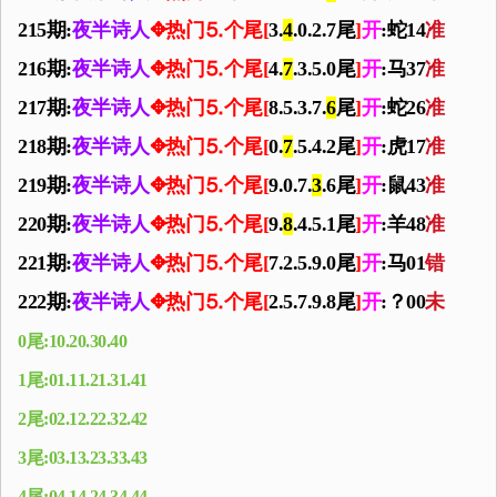
215期:
夜半诗人
✥
热门⒌个尾
[
3.
4
.0.2.7尾
]
开
:蛇14
准
216期:
夜半诗人
✥
热门⒌个尾
[
4.
7
.3.5.0尾
]
开
:马37
准
217期:
夜半诗人
✥
热门⒌个尾
[
8.5.3.7.
6
尾
]
开
:蛇26
准
218期:
夜半诗人
✥
热门⒌个尾
[
0.
7
.5.4.2尾
]
开
:虎17
准
219期:
夜半诗人
✥
热门⒌个尾
[
9.0.7.
3
.6尾
]
开
:鼠43
准
220期:
夜半诗人
✥
热门⒌个尾
[
9.
8
.4.5.1尾
]
开
:羊48
准
221期:
夜半诗人
✥
热门⒌个尾
[
7.2.5.9.0尾
]
开
:马01
错
222期:
夜半诗人
✥
热门⒌个尾
[
2.5.7.9.8尾
]
开
:？00
未
0尾:10.20.30.40
1尾:01.11.21.31.41
2尾:02.12.22.32.42
3尾:03.13.23.33.43
4尾:04.14.24.34.44