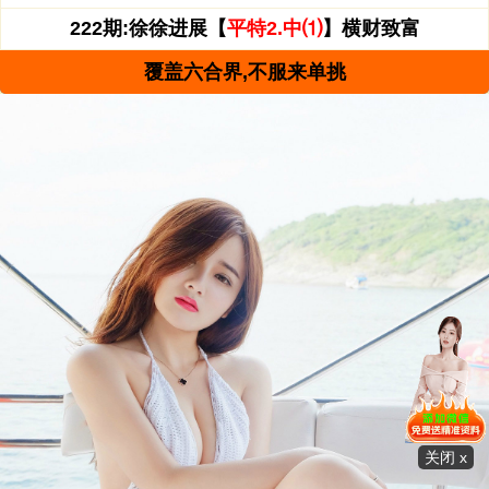
222期:徐徐进展【
平特2.中⑴
】横财致富
覆盖六合界,不服来单挑
关闭 x