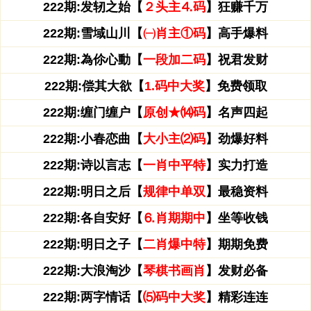
222期:发轫之始【
２头主⒋码
】狂赚千万
222期:雪域山川【
㈠肖主①码
】高手爆料
222期:為伱心動【
一段加二码
】祝君发财
222期:偿其大欲【
1.码中大奖
】免费领取
222期:缠门缠户【
原创★⒁码
】名声四起
222期:小春恋曲【
大小主⑵码
】劲爆好料
222期:诗以言志【
一肖中平特
】实力打造
222期:明日之后【
规律中单双
】最稳资料
222期:各自安好【
⒍肖期期中
】坐等收钱
222期:明日之子【
二肖爆中特
】期期免费
222期:大浪淘沙【
琴棋书画肖
】发财必备
222期:两字情话【
⑸码中大奖
】精彩连连