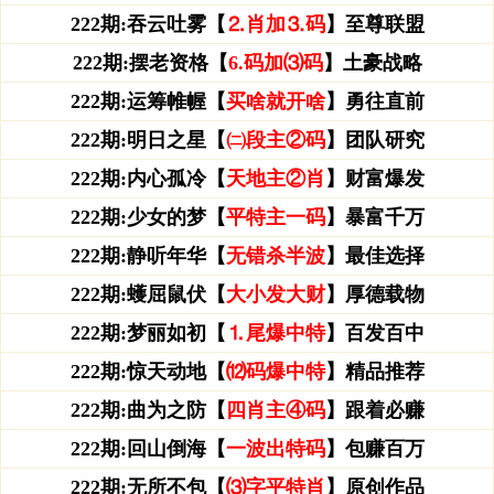
222期:
吞云吐雾【
⒉肖加⒊码
】至尊联盟
222期:
摆老资格【
6.码加⑶码
】土豪战略
222期:
运筹帷幄【
买啥就开啥
】勇往直前
222期:
明日之星【
㈡段主②码
】团队研究
222期:
内心孤冷【
天地主②肖
】财富爆发
222期:
少女的梦【
平特主一码
】暴富千万
222期:
静听年华【
无错杀半波
】最佳选择
222期:
蠖屈鼠伏【
大小发大财
】厚德载物
222期:
梦丽如初【
⒈尾爆中特
】百发百中
222期:
惊天动地【
⑿码爆中特
】精品推荐
222期:
曲为之防【
四肖主④码
】跟着必赚
222期:
回山倒海【
一波出特码
】包赚百万
222期:
无所不包【
⑶字平特肖
】原创作品