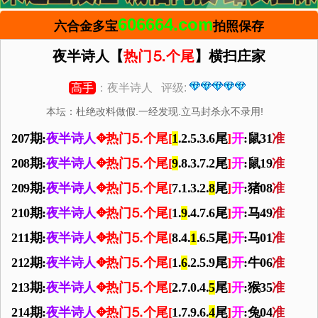
606664.com
六合金多宝
拍照保存
夜半诗人【
热门⒌个尾
】横扫庄家
高手
：夜半诗人 评级:
本坛：杜绝改料做假.一经发现.立马封杀永不录用!
207期:
夜半诗人
✥
热门⒌个尾
[
1
.2.5.3.6尾
]
开
:鼠31
准
208期:
夜半诗人
✥
热门⒌个尾
[
9
.8.3.7.2尾
]
开
:鼠19
准
209期:
夜半诗人
✥
热门⒌个尾
[
7.1.3.2.
8
尾
]
开
:猪08
准
210期:
夜半诗人
✥
热门⒌个尾
[
1.
9
.4.7.6尾
]
开
:马49
准
211期:
夜半诗人
✥
热门⒌个尾
[
8.4.
1
.6.5尾
]
开
:马01
准
212期:
夜半诗人
✥
热门⒌个尾
[
1.
6
.2.5.9尾
]
开
:牛06
准
213期:
夜半诗人
✥
热门⒌个尾
[
2.7.0.4.
5
尾
]
开
:猴35
准
214期:
夜半诗人
✥
热门⒌个尾
[
1.7.9.6.
4
尾
]
开
:兔04
准