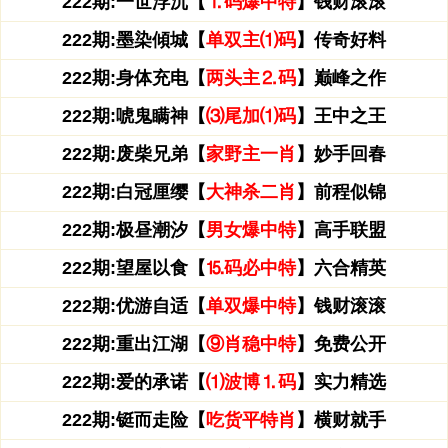
222期:一世浮沉【
⒈码爆中特
】钱财滚滚
222期:墨染傾城【
单双主⑴码
】传奇好料
222期:身体充电【
两头主⒉码
】巅峰之作
222期:唬鬼瞒神【
⑶尾加⑴码
】王中之王
222期:废柴兄弟【
家野主一肖
】妙手回春
222期:白冠厘缨【
大神杀二肖
】前程似锦
222期:极昼潮汐【
男女爆中特
】高手联盟
222期:望屋以食【
⒖码必中特
】六合精英
222期:优游自适【
单双爆中特
】钱财滚滚
222期:重出江湖【
⑨肖稳中特
】免费公开
222期:爱的承诺【
⑴波博⒈码
】实力精选
222期:铤而走险【
吃货平特肖
】横财就手