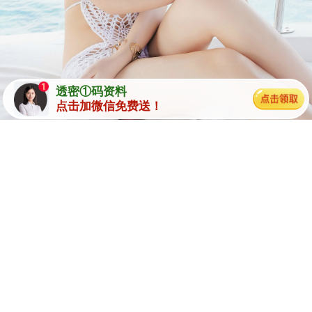
透密①码资料
点击加微信免费送！
说明
本论坛所提供的内容、资料、图片和资讯，只应用在合法
的资料探讨，暂不适用于其它，外围博彩和使用。特此声
明！
论坛免责声明：以上所有广告内容均为赞助商提供，本站
不对其经营行为负责。浏览或使用者须自行承担有关责
任，本网站恕不负责。