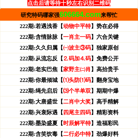
点击后请等待十秒左右识别二维码
606664.com
研究特码哪家强
来帮忙
222期:
若遇浅香【
动物中平特
】势在必得
222期:
含情脉脉【
一肖主一码
】六合关键
222期:
久久归属【
㈠波主③码
】独家原创
222期:
从流忘反【
⒉码加⒋码
】免费公开
222期:
老实巴焦【
家野主㈡肖
】高抬贵手
222期:
你最倾城【
⑴头防⑴码
】翻身宝地
222期:
绳先启后【
⑶个半单双
】期期中爆
222期:
大唐盛世【
二肖中大奖
】高手精解
222期:
兴衰际遇【
四尾主四码
】精彩资料
222期:
墨染盛夏【
时辰解平特
】造福彩民
222期:
含笑饮毒【
二行必中特
】劲爆好料