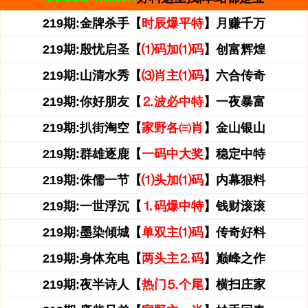
219期:金牌杀手【
时辰爆平特
】月赚千万
219期:殷忧启圣【
⑴码加⑴码
】创富辉煌
219期:山清水秀【
⑶肖主⑴码
】六合传奇
219期:你好朋友【
⒉波必中特
】一夜暴富
219期:扒街淘空【
家野各㈢肖
】金山银山
219期:群雄逐鹿【
一码中大奖
】稳定中特
219期:侏儒一节【
⑴头加⑴码
】内幕狠料
219期:一世浮沉【
⒈码爆中特
】钱财滚滚
219期:墨染傾城【
单双主⑴码
】传奇好料
219期:身体充电【
两头主⒉码
】巅峰之作
219期:夜半诗人【
热门⒌个尾
】横扫庄家