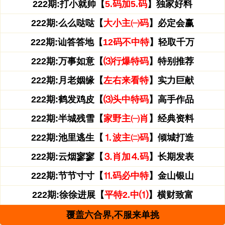
222期:打小就帅【
5.码加5.码
】独家好料
222期:么么哒哒【
大小主㈠码
】必定会赢
222期:讪答答地【
12码不中特
】轻取千万
222期:万事如意【
⑶行爆特码
】特别推荐
222期:月老姻缘【
左右来看特
】实力巨献
222期:鹤发鸡皮【
⑶头中特码
】高手作品
222期:半城残雪【
家野主㈠肖
】经典资料
222期:池里逃生【
⒈波主㈡码
】倾城打造
222期:云烟寥寥【
⒊肖加⒋码
】长期发表
222期:节节寸寸【
⒒码必中特
】金山银山
222期:徐徐进展【
平特2.中⑴
】横财致富
覆盖六合界,不服来单挑