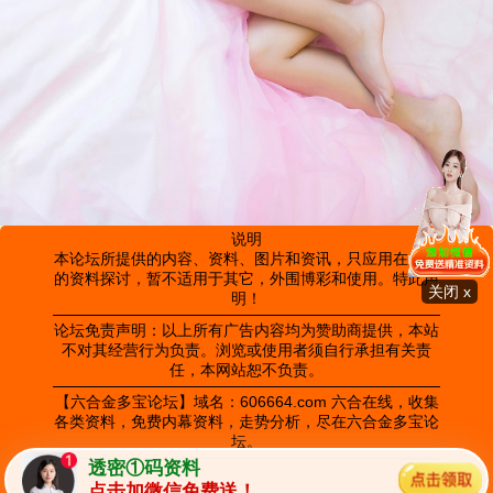
说明
本论坛所提供的内容、资料、图片和资讯，只应用在合法
的资料探讨，暂不适用于其它，外围博彩和使用。特此声
关闭 x
明！
论坛免责声明：以上所有广告内容均为赞助商提供，本站
不对其经营行为负责。浏览或使用者须自行承担有关责
任，本网站恕不负责。
【六合金多宝论坛】域名：606664.com 六合在线，收集
各类资料，免费内幕资料，走势分析，尽在六合金多宝论
坛。
透密①码资料
点击加微信免费送！