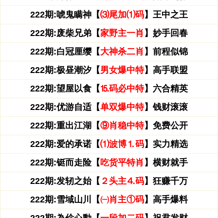
222期:唬鬼瞒神【
⑶尾加⑴码
】王中之王
222期:废柴兄弟【
家野主一肖
】妙手回春
222期:白冠厘缨【
大神杀二肖
】前程似锦
222期:极昼潮汐【
男女爆中特
】高手联盟
222期:望屋以食【
⒖码必中特
】六合精英
222期:优游自适【
单双爆中特
】钱财滚滚
222期:重出江湖【
⑨肖稳中特
】免费公开
222期:爱的承诺【
⑴波博⒈码
】实力精选
222期:铤而走险【
吃货平特肖
】横财就手
222期:发轫之始【
２头主⒋码
】狂赚千万
222期:雪域山川【
㈠肖主①码
】高手爆料