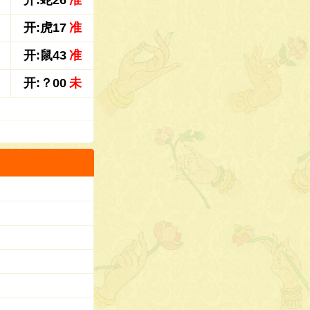
开:虎17
准
开:鼠43
准
开:？00
未