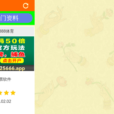
澳门资料
888体育
全国彩民首选彩票软件
类型：国产软件
星级：
更新时间：2025.01.05
评分：9.9