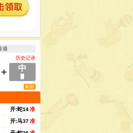
开:蛇14
准
开:马37
准
开:蛇26
准