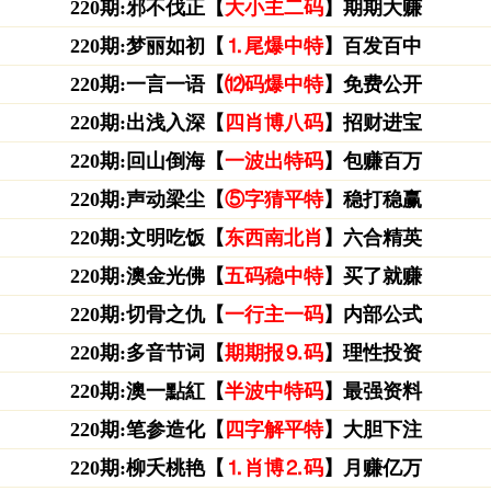
220期:
邪不伐正【
大小主二码
】期期大赚
220期:
梦丽如初【
⒈尾爆中特
】百发百中
220期:
一言一语【
⑿码爆中特
】免费公开
220期:
出浅入深【
四肖博八码
】招财进宝
220期:
回山倒海【
一波出特码
】包赚百万
220期:
声动梁尘【
⑤字猜平特
】稳打稳赢
220期:
文明吃饭【
东西南北肖
】六合精英
220期:
澳金光佛【
五码稳中特
】买了就赚
220期:
切骨之仇【
一行主一码
】内部公式
220期:
多音节词【
期期报⒐码
】理性投资
220期:
澳一點紅【
半波中特码
】最强资料
220期:
笔参造化【
四字解平特
】大胆下注
220期:
柳夭桃艳【
⒈肖博⒉码
】月赚亿万