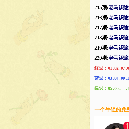
215期:
老马识途
216期:
老马识途
217期:
老马识途
218期:
老马识途
219期:
老马识途
220期:
老马识途
红波：01 .02 .07 .08 .1
蓝波：03 .04 .09 .10 .
绿波：05 .06 .11 .16 .
一个牛逼的免