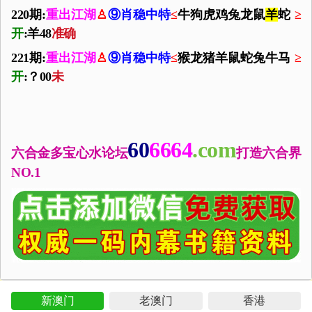
220期:
重出江湖
♙
⑨肖稳中特
≤
牛狗虎鸡兔龙鼠
羊
蛇
≥
开
:羊48
准确
221期:
重出江湖
♙
⑨肖稳中特
≤
猴龙猪羊鼠蛇兔牛马
≥
开
:？00
未
60
6664
.com
六合金多宝心水论坛
打造六合界
NO.1