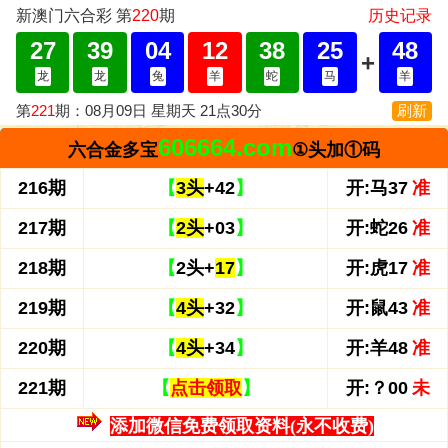
606664.com
六合金多宝
①头加①码
216期
【
3头
+42
】
开:马37
准
217期
【
2头
+03
】
开:蛇26
准
218期
【
2头+
17
】
开:虎17
准
219期
【
4头
+32
】
开:鼠43
准
220期
【
4头
+34
】
开:羊48
准
221期
【
点击领取
】
开:？00
未
添加微信免费领取资料(永不收费)