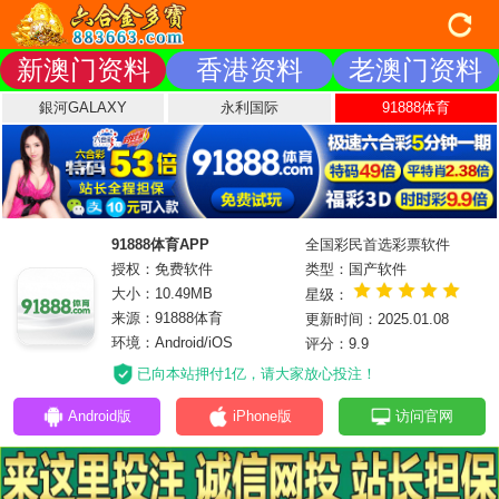
新澳门资料
香港资料
老澳门资料
銀河GALAXY
永利国际
91888体育
銀河GALAXYAPP
全国彩民首选彩票软件
授权：免费软件
类型：国产软件
大小：10.49MB
星级：
来源：銀河GALAXY
更新时间：2025.02.02
环境：Android/iOS
评分：9.9
已向本站押付1亿，请大家放心投注！
Android版
iPhone版
访问官网