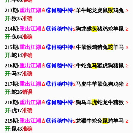
213期:
重出江湖
♙
⑨肖稳中特
≤
羊牛蛇龙虎鼠
猴
鸡兔
≥
开
:猴35
准确
214期:
重出江湖
♙
⑨肖稳中特
≤
狗龙猴
兔
猪鸡蛇羊鼠
≥
开
:兔04
准确
215期:
重出江湖
♙
⑨肖稳中特
≤
牛鼠猴鸡猪兔
蛇
羊马
≥
开
:蛇14
准确
216期:
重出江湖
♙
⑨肖稳中特
≤
牛蛇兔
马
猴虎狗猪鼠
≥
开
:马37
准确
217期:
重出江湖
♙
⑨肖稳中特
≤
马虎牛羊鼠兔狗鸡猪
≥
开
:蛇26
错误
218期:
重出江湖
♙
⑨肖稳中特
≤
狗马羊
虎
蛇龙牛猪猴
≥
开
:虎17
准确
219期:
重出江湖
♙
⑨肖稳中特
≤
龙猴牛蛇兔
鼠
鸡羊马
≥
开
:鼠43
准确