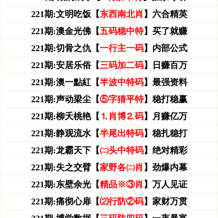
221期:
文明吃饭【
东西南北肖
】六合精英
221期:
澳金光佛【
五码稳中特
】买了就赚
221期:
切骨之仇【
一行主一码
】内部公式
221期:
安居乐俗【
三码加二码
】日赚百万
221期:
澳一點紅【
半波中特码
】最强资料
221期:
声动梁尘【
⑤字猜平特
】稳打稳赢
221期:
柳夭桃艳【
⒈肖博⒉码
】月赚亿万
221期:
静观流水【
半尾出特码
】稳扎稳打
221期:
龙霸天下【
㈡头中特码
】绝对精彩
221期:
失之交臂【
家野各㈡肖
】劲爆内幕
221期:
东壁余光【
精品※③肖
】万人见证
221期:
痛彻心扉【
⑵行防②码
】家财万贯