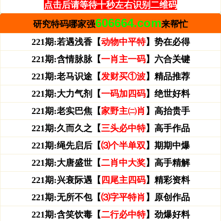
点击后请等待十秒左右识别二维码
606664.com
研究特码哪家强
来帮忙
221期:
若遇浅香【
动物中平特
】势在必得
221期:
含情脉脉【
一肖主一码
】六合关键
221期:
老马识途【
发财买①波
】精品推荐
221期:
大力气剂【
一码加四码
】绝世好料
221期:
老实巴焦【
家野主㈡肖
】高抬贵手
221期:
久而久之【
三头必中特
】高手作品
221期:
绳先启后【
⑶个半单双
】期期中爆
221期:
大唐盛世【
二肖中大奖
】高手精解
221期:
兴衰际遇【
四尾主四码
】精彩资料
221期:
无所不包【
⑶字平特肖
】原创作品
221期:
含笑饮毒【
二行必中特
】劲爆好料