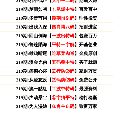
219期:
邪不伐正【
大小主二码
】期期大赚
219期:
梦丽如初【
⒈尾爆中特
】百发百中
219期:
多音节词【
期期报⒐码
】理性投资
219期:
出浅入深【
四肖博八码
】招财进宝
219期:
回山倒海【
一波出特码
】包赚百万
219期:
鲁连蹈海【
平特一字解
】开基创业
219期:
雄鸡断尾【
吃草菜肉肖
】金典原创
219期:
澳金光佛【
五码稳中特
】买了就赚
219期:
痛彻心扉【
⑵行防②码
】家财万贯
219期:
从流忘反【
⑶码防⑵码
】免费公开
219期:
澳一點紅【
半波中特码
】最强资料
219期:
声动梁尘【
⑤字猜平特
】稳打稳赢
219期:
为人湿婊【
⒍肖主⒍码
】致富万家