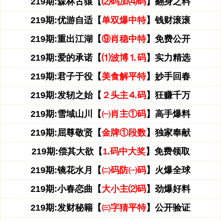
219期:森林古猿【
⑵码加⑷码
】翻身之料
219期:优游自适【
单双爆中特
】钱财滚滚
219期:重出江湖【
⑨肖稳中特
】免费公开
219期:爱的承诺【
⑴波博⒈码
】实力精选
219期:君子于役【
美食解平特
】妙手回春
219期:发轫之始【
２头主⒋码
】狂赚千万
219期:雪域山川【
㈠肖主①码
】高手爆料
219期:屈尊敬贤【
金牌①段数
】独家奉献
219期:偿其大欲【
1.码中大奖
】免费领取
219期:镜花水月【
㈡码防㈠码
】火爆全球
219期:小春恋曲【
大小主⑵码
】劲爆好料
219期:发财秘籍【
㈢字猜平特
】公开验证