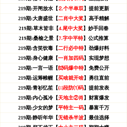
219期:
开闸放水【
⒉个半单双
】提前更新
219期:
大唐盛世【
二肖中大奖
】高手精解
219期:
草木皆非【
4.尾中大奖
】妙手回春
219期:
桑榆之景【
7.字中平特
】公式推算
219期:
含笑饮毒【
二行必中特
】劲爆好料
219期:
身心健康【
一肖加四码
】实现梦想
219期:
一言一语【
⑿码爆中特
】免费公开
219期:
运筹帷幄【
买啥就开啥
】勇往直前
219期:
青衫忆笙【
㈡段防⑴码
】提前发表
219期:
内心孤冷【
天地主②肖
】财富爆发
219期:
少女的梦【
平特主一码
】暴富千万
219期:
静听年华【
无错杀半波
】最佳选择