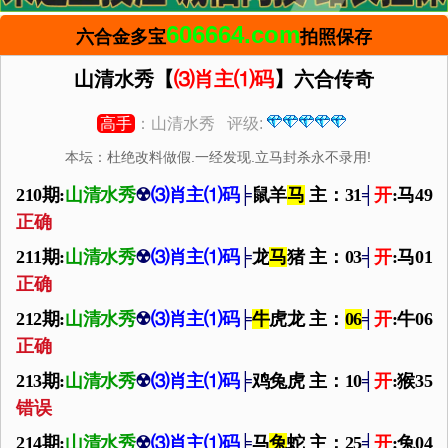
606664.com
六合金多宝
拍照保存
山清水秀【
⑶肖主⑴码
】六合传奇
高手
：山清水秀 评级:
本坛：杜绝改料做假.一经发现.立马封杀永不录用!
210期:
山清水秀
☢
⑶肖主⑴码
╞
鼠羊
马
主：31
╡
开
:马49
正确
211期:
山清水秀
☢
⑶肖主⑴码
╞
龙
马
猪 主：03
╡
开
:马01
正确
212期:
山清水秀
☢
⑶肖主⑴码
╞
牛
虎龙 主：
06
╡
开
:牛06
正确
213期:
山清水秀
☢
⑶肖主⑴码
╞
鸡兔虎 主：10
╡
开
:猴35
错误
214期:
山清水秀
☢
⑶肖主⑴码
╞
马
兔
蛇 主：25
╡
开
:兔04