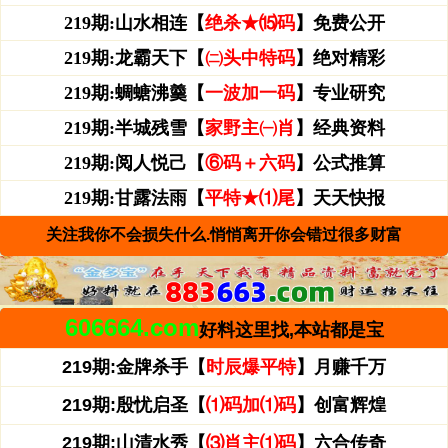
219期:
山水相连【
绝杀★⒂码
】免费公开
219期:
龙霸天下【
㈡头中特码
】绝对精彩
219期:
蜩螗沸羹【
一波加一码
】专业研究
219期:
半城残雪【
家野主㈠肖
】经典资料
219期:
阅人悦己【
⑥码＋六码
】公式推算
219期:
甘露法雨【
平特★⑴尾
】天天快报
关注我你不会损失什么.悄悄离开你会错过很多财富
606664.com
好料这里找,本站都是宝
219期:金牌杀手【
时辰爆平特
】月赚千万
219期:殷忧启圣【
⑴码加⑴码
】创富辉煌
219期:山清水秀【
⑶肖主⑴码
】六合传奇