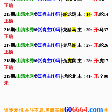
正确
215期:
山清水秀
☢
⑶肖主⑴码
╞
蛇
龙鸡 主：
14
╡
开
:蛇14
正确
216期:
山清水秀
☢
⑶肖主⑴码
╞
龙猪
马
主：39
╡
开
:马37
正确
217期:
山清水秀
☢
⑶肖主⑴码
╞
龙马
蛇
主：27
╡
开
:蛇26
正确
218期:
山清水秀
☢
⑶肖主⑴码
╞
兔
虎
鼠 主：28
╡
开
:虎17
正确
219期:
山清水秀
☢
⑶肖主⑴码
╞
虎蛇龙 主：41
╡
开
:？00
未
60
6664
.com
追逐梦想,
奋斗不息,勇攀高峰
共