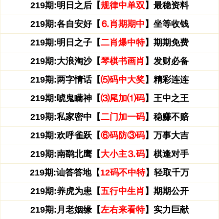
219期:明日之后【
规律中单双
】最稳资料
219期:各自安好【
⒍肖期期中
】坐等收钱
219期:明日之子【
二肖爆中特
】期期免费
219期:大浪淘沙【
琴棋书画肖
】发财必备
219期:两字情话【
⑸码中大奖
】精彩连连
219期:唬鬼瞒神【
⑶尾加⑴码
】王中之王
219期:私家密中【
二门加一码
】稳赚不赔
219期:欢呼雀跃【
⑥码防③码
】万事大吉
219期:南鹞北鹰【
大小主⒊码
】棋逢对手
219期:讪答答地【
12码不中特
】轻取千万
219期:养虎为患【
五行中生肖
】期期公开
219期:月老姻缘【
左右来看特
】实力巨献