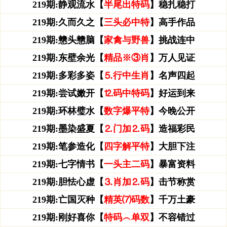
219期:
静观流水【
半尾出特码
】稳扎稳打
219期:
久而久之【
三头必中特
】高手作品
219期:
戆头戆脑【
家禽与野兽
】挑战连中
219期:
东壁余光【
精品※③肖
】万人见证
219期:
多彩多姿【
⒌行中生肖
】名声四起
219期:
尝试嫩开【
⒓码中特码
】好运到来
219期:
环林璧水【
数字爆平特
】今晚公开
219期:
墨染盛夏【
⒉门加⒉码
】造福彩民
219期:
笔参造化【
四字解平特
】大胆下注
219期:
七字情书【
一头主二码
】暴富资料
219期:
胆怯心虚【
⒊肖加⒉码
】击节称赏
219期:
亡国灭种【
精英⑺码数
】千万土豪
219期:
刚好喜你【
特码︵单双
】不容错过